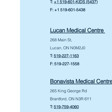
T:
+1 519-601-KIDS (5437)
F: +1 519-601-5438
Lucan Medical Centre
268 Main St,
Lucan, ON N0M2J0
T:
519-227-1163
F: 519-227-1558
Bonavista Medical Centr
265 King George Rd
Brantford, ON N3R 6Y1
T:
519-759-4060