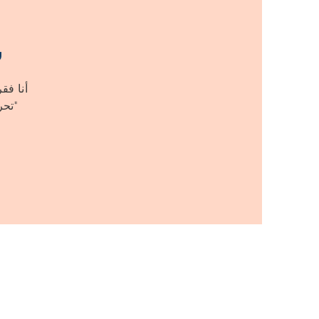
س
أنا فق
"تحر